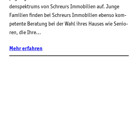
den­spek­trums von Schr­eurs Immo­bi­li­en auf. Jun­ge
Fami­li­en fin­den bei Schr­eurs Immo­bi­li­en eben­so kom­
pe­ten­te Bera­tung bei der Wahl ihres Hau­ses wie Senio­
ren, die Ihre…
Mehr
erfahren