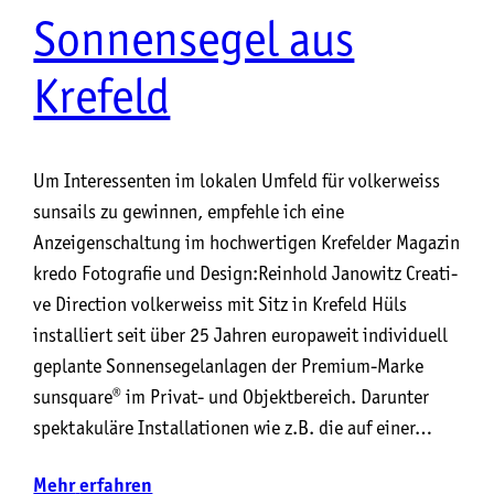
Sonnensegel aus
Krefeld
Um Interessenten im lokalen Umfeld für volkerweiss
sunsails zu gewinnen, empfehle ich eine
Anzeigenschaltung im hochwertigen Krefelder Magazin
kredo Foto­gra­fie und Design:Rein­hold Jano­witz Crea­ti­
ve Direction vol­ker­weiss mit Sitz in Kre­feld Hüls
instal­liert seit über 25 Jah­ren euro­pa­weit indi­vi­du­ell
geplan­te Son­nen­se­gel­an­la­gen der Pre­mi­um-Mar­ke
suns­qua­re® im Pri­vat- und Objekt­be­reich. Dar­un­ter
spek­ta­ku­lä­re Instal­la­tio­nen wie z.B. die auf einer…
Mehr
erfahren