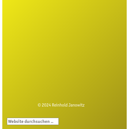
© 2024 Reinhold Janowitz
S
u