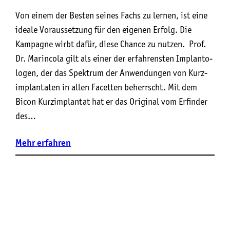
Von einem der Besten seines Fachs zu lernen, ist eine
ideale Voraussetzung für den eigenen Erfolg. Die
Kampagne wirbt dafür, diese Chance zu nutzen. Prof.
Dr. Marin­co­la gilt als einer der erfah­rens­ten Implan­to­
lo­gen, der das Spektrum der Anwen­dun­gen von Kurz­
im­plan­ta­ten in allen Facet­ten beherrscht. Mit dem
Bicon Kurz­im­plan­tat hat er das Ori­gi­nal vom Erfin­der
des…
Mehr
erfahren