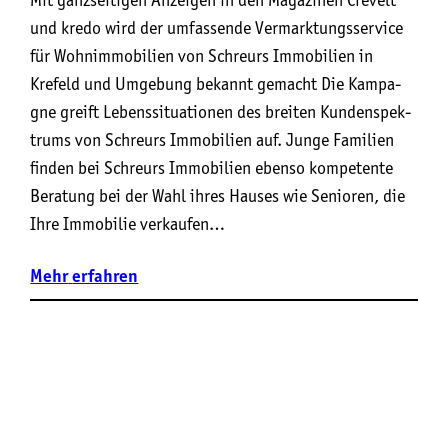
und kredo wird der umfassende Vermarktungsservice
für Wohnimmobilien von Schreurs Immobilien in
Krefeld und Umgebung bekannt gemacht Die Kam­pa­
gne greift Lebens­si­tua­tio­nen des brei­ten Kun­den­spek­
trums von Schr­eurs Immo­bi­li­en auf. Jun­ge Fami­li­en
fin­den bei Schr­eurs Immo­bi­li­en eben­so kom­pe­ten­te
Bera­tung bei der Wahl ihres Hau­ses wie Senio­ren, die
Ihre Immo­bi­lie ver­kau­fen…
Mehr
erfahren