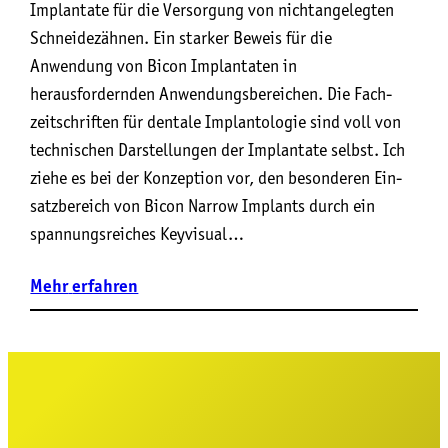
Implantate für die Versorgung von nichtangelegten
Schneidezähnen. Ein starker Beweis für die
Anwendung von Bicon Implantaten in
herausfordernden Anwendungsbereichen. Die Fach­
zeit­schrif­ten für den­ta­le Implan­to­lo­gie sind voll von
tech­ni­schen Dar­stel­lun­gen der Implan­ta­te selbst. Ich
zie­he es bei der Kon­zep­ti­on vor, den beson­de­ren Ein­
satz­be­reich von Bicon Nar­row Implants durch ein
span­nungs­rei­ches Key­vi­su­al…
Mehr
erfahren