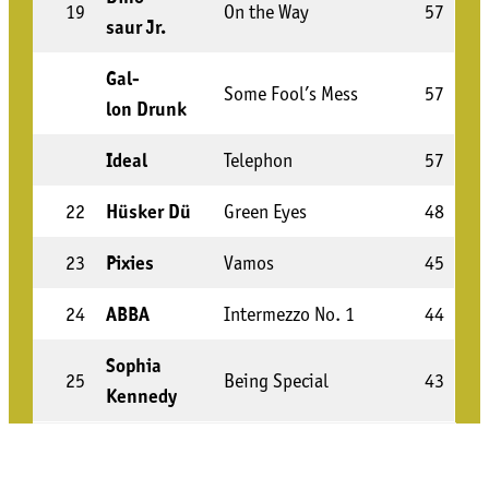
19
On the Way
57
saur Jr.
Gal­
Some Fool’s Mess
57
lon Drunk
Ide­al
Tele­phon
57
22
Hüs­ker Dü
Green Eyes
48
23
Pixies
Vamos
45
24
ABBA
Inter­mez­zo No. 1
44
Sophia
25
Being Spe­cial
43
Ken­ne­dy