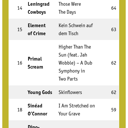
Lenin­grad
Tho­se Were
14
64
Cowboys
The Days
Ele­ment
Kein Schwein auf
15
63
of Crime
dem Tisch
Hig­her Than The
Sun (feat. Jah
Pri­mal
16
Wob­ble) – A Dub
62
Scream
Sym­pho­ny in
Two Parts
Young Gods
Skin­flowers
62
Sinéad
I Am Stret­ched on
18
59
O’Connor
Your Grave
Dino­