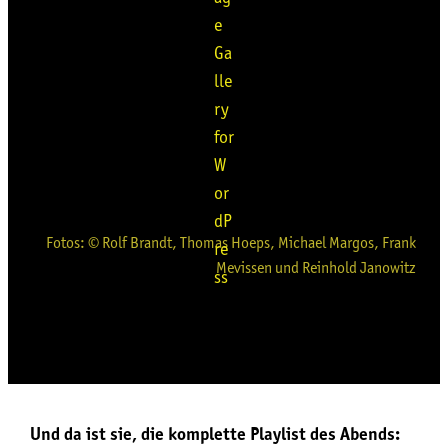
Fotos: © Rolf Brandt, Tho­mas Hoeps, Micha­el Mar­gos, Frank
Mevis­sen und Rein­hold Janowitz
Und da ist sie, die kom­plet­te Play­list des Abends: