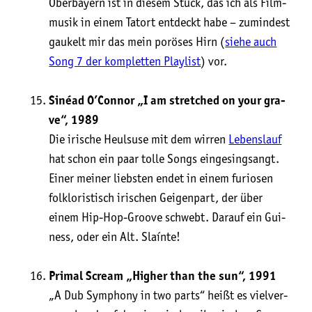
Ober­bay­ern ist in die­sem Stück, das ich als Film­
mu­sik in einem Tat­ort ent­deckt habe – zumin­dest
gau­kelt mir das mein porö­ses Hirn (
sie­he auch
Song 7 der kom­plet­ten Play­list
) vor.
Sinéad O’Connor „I am stret­ched on your gra­
ve“, 1989
Die iri­sche Heul­su­se mit dem wir­ren
Lebens­lauf
hat schon ein paar tol­le Songs ein­ge­sing­sangt.
Einer mei­ner liebs­ten endet in einem furio­sen
folk­lo­ris­tisch iri­schen Gei­gen­part, der über
einem Hip-Hop-Groo­ve schwebt. Dar­auf ein Gui­
ness, oder ein Alt. Slaínte!
Pri­mal Scream „Hig­her than the sun“, 1991
„A Dub Sym­pho­ny in two parts“ heißt es viel­ver­