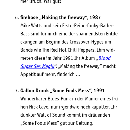
mer Bruch. War gut!
fire­hose „Making the free­way“, 1987
Mike Watts und sein Ers­te-Rei­he-fun­ky-Bal­ler-
Bass sind für mich eine der span­nends­ten Ent­de­
ckun­gen am Beginn des Cross­over-Hypes um
Bands wie The Red Hot Chi­li Pep­pers. Ihm wid­
me­ten die­se im Jahr 1991 Ihr Album „
Blood
Sugar Sex Magik
“.
„Making the free­way“ macht
Appe­tit auf mehr, fin­de ich …
Gal­lon Drunk „Some Fools Mess“, 1991
Wun­der­ba­rer Blues-Punk in der Manier eines frü­
hen Nick Cave, nur irgend­wie noch kaput­ter. Ihr
dunk­ler Wall of Sound kommt im dräu­en­den
„Some Fools Mess“ gut zur Geltung.