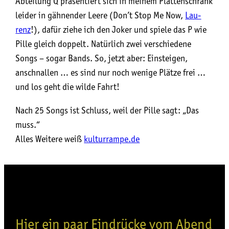
Abtei­lung Q prä­sen­tiert sich in mei­nem Plat­ten­schrank
lei­der in gäh­nen­der Lee­re (Don’t Stop Me Now,
Lau­
renz
!), dafür zie­he ich den Joker und spie­le das P wie
Pil­le gleich dop­pelt. Natür­lich zwei ver­schie­de­ne
Songs – sogar Bands. So, jetzt aber: Ein­stei­gen,
anschnal­len … es sind nur noch weni­ge Plät­ze frei …
und los geht die wil­de Fahrt!
Nach 25 Songs ist Schluss, weil der Pil­le sagt: „Das
muss.“
Alles Wei­te­re weiß
kulturrampe.de
Hier ein paar Eindrücke vom Abend