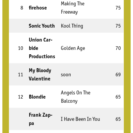
Making The
8
fire­hose
75
Freeway
Sonic Youth
Kool Thing
75
Uni­on Car­
10
bi­de
Gol­den Age
70
Productions
My Bloo­dy
11
soon
69
Valentine
Angels On The
12
Blon­die
65
Balcony
Frank Zap­
I Have Been In You
65
pa