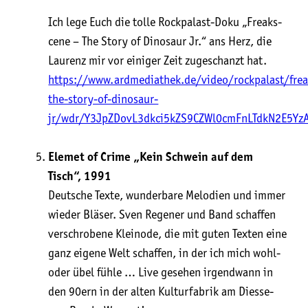
Ich lege Euch die tol­le Rock­pa­last-Doku „Freaks­
ce­ne – The Sto­ry of Dino­saur Jr.“ ans Herz, die
Lau­renz mir vor eini­ger Zeit zuge­schanzt hat.
https://www.ardmediathek.de/video/rockpalast/frea
the-story-of-dinosaur-
jr/wdr/Y3JpZDovL3dkci5kZS9CZWl0cmFnLTdkN2E5Y
Ele­met of Crime „Kein Schwein auf dem
Tisch“, 1991
Deut­sche Tex­te, wun­der­ba­re Melo­dien und immer
wie­der Blä­ser. Sven Rege­ner und Band schaf­fen
ver­schro­be­ne Klein­ode, die mit guten Tex­ten eine
ganz eige­ne Welt schaf­fen, in der ich mich wohl-
oder übel füh­le … Live gese­hen irgend­wann in
den 90ern in der alten Kul­tur­fa­brik am Dies­se­