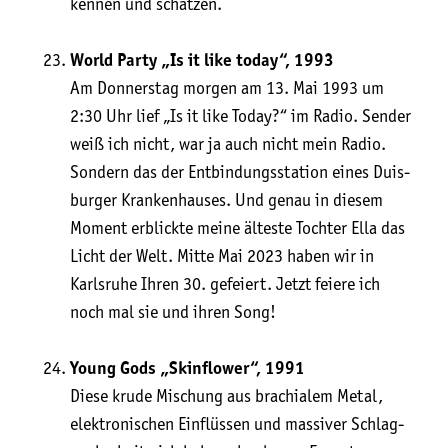
ken­nen und schätzen.
World Par­ty „Is it like today“, 1993
Am Don­ners­tag mor­gen am 13. Mai 1993 um
2:30 Uhr lief „Is it like Today?“ im Radio. Sen­der
weiß ich nicht, war ja auch nicht mein Radio.
Son­dern das der Ent­bin­dungs­sta­ti­on eines Duis­
bur­ger Kran­ken­hau­ses. Und genau in die­sem
Moment erblick­te mei­ne ältes­te Toch­ter Ella das
Licht der Welt. Mit­te Mai 2023 haben wir in
Karls­ru­he Ihren 30. gefei­ert. Jetzt feie­re ich
noch mal sie und ihren Song!
Young Gods „Skin­flower“, 1991
Die­se kru­de Mischung aus bra­chia­lem Metal,
elek­tro­ni­schen Ein­flüs­sen und mas­si­ver Schlag­