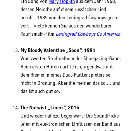
Ein Song von
Mary Hop­kin
aus dem Jahr 1968,
des­sen Melo­die auf einem rus­si­schen Lied
beruht, 1989 von den Lenin­grad Cow­boys geco­
vert – vie­le ken­nen Sie aus den wun­der­ba­ren
Kau­ris­mä­ki-Film
Lenin­grad Cow­boys Go America
My Bloo­dy Valen­ti­ne „Soon“, 1991
Vom zwei­ten Stu­dio­al­bum der Shoe­ga­zing-Band.
Beim ers­ten Hören dach­te ich, irgend­was mit
dem Rie­men mei­nes Dual-Plat­ten­spie­lers sei
nicht in Ord­nung. Aber die meinen das so … und
das ist auch gut so.
The Notwist „Line­ri“, 2014
Und wie­der nahe­zu Gegen­wart: Die Sound­f­ri­cke­
lei­en mit elek­tro­ni­schen Ein­flüs­sen der Band aus