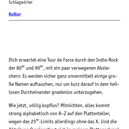
Schlagwörter
Kultur
Dich erwar­tet eine Tour de Far­ce durch den Indie-Rock
er
er
der 80
und 90
, mit ein paar ver­we­ge­nen Abste­
chern: Es wer­den sicher ganz unver­mit­telt eini­ge gro­
ße Namen auf­tau­chen, nur um kurz dar­auf in dem heil­
lo­sen Durch­ein­an­der gna­den­los unterzugehen.
Wie jetzt, völ­lig kopf­los? Mit­nich­ten, alles kommt
streng alpha­be­tisch von A–Z auf den Plat­ten­tel­ler,
er
wegen des 25
-Limits aller­dings ohne das X. Und die