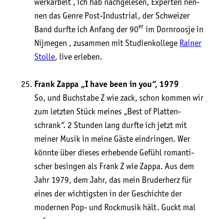
werk­ar­beit , ich hab nach­ge­le­sen, Exper­ten nen­
nen das Gen­re Post-Indus­tri­al, der Schwei­zer
er
Band durf­te ich Anfang der 90
im Dorn­roos­je in
Nij­me­gen , zusam­men mit Stu­di­en­kol­le­ge
Rai­ner
Stol­le
, live erleben.
Frank Zap­pa „I have been in you“, 1979
So, und Buch­sta­be Z wie zack, schon kom­men wir
zum letz­ten Stück mei­nes „Best of Plat­ten­
schrank“. 2 Stun­den lang durf­te ich jetzt mit
mei­ner Musik in mei­ne Gäs­te ein­drin­gen. Wer
könn­te über die­ses erhe­ben­de Gefühl roman­ti­
scher besin­gen als Frank Z wie Zap­pa. Aus dem
Jahr 1979, dem Jahr, das mein Bru­der­herz für
eines der wich­tigs­ten in der Geschich­te der
moder­nen Pop- und Rock­mu­sik hält. Guckt mal