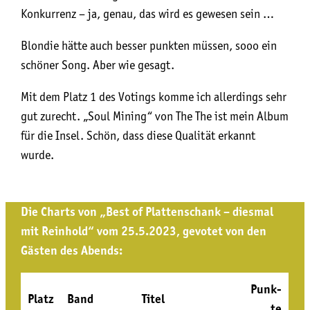
Kon­kur­renz – ja, genau, das wird es gewe­sen sein …
Blon­die hät­te auch bes­ser punk­ten müs­sen, sooo ein
schö­ner Song. Aber wie gesagt.
Mit dem Platz 1 des Votings kom­me ich aller­dings sehr
gut zurecht. „Soul Mining“ von The The ist mein Album
für die Insel. Schön, dass die­se Qua­li­tät erkannt
wurde.
Die Charts von „Best of Plat­ten­schank – dies­mal
mit Rein­hold“ vom 25.5.2023, gevo­tet von den
Gäs­ten des Abends:
Punk­
Platz
Band
Titel
te