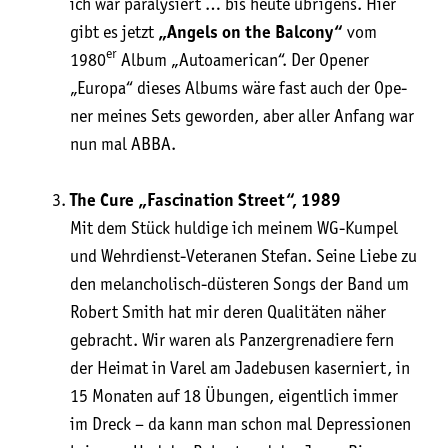
ich war para­ly­siert … bis heu­te übri­gens. Hier
gibt es jetzt
„Angels on the Bal­c­o­ny“
vom
er
1980
Album „Auto­ame­ri­can“. Der Ope­ner
„Euro­pa“ die­ses Albums wäre fast auch der Ope­
ner mei­nes Sets gewor­den, aber aller Anfang war
nun mal ABBA.
The Cure „Fasci­na­ti­on Street“, 1989
Mit dem Stück hul­di­ge ich mei­nem WG-Kum­pel
und Wehr­dienst-Vete­ra­nen Ste­fan. Sei­ne Lie­be zu
den melan­cho­lisch-düs­te­ren Songs der Band um
Robert Smith hat mir deren Qua­li­tä­ten näher
gebracht. Wir waren als Pan­zer­gre­na­die­re fern
der Hei­mat in Varel am Jade­bu­sen kaser­niert, in
15 Mona­ten auf 18 Übun­gen, eigent­lich immer
im Dreck – da kann man schon mal Depres­sio­nen