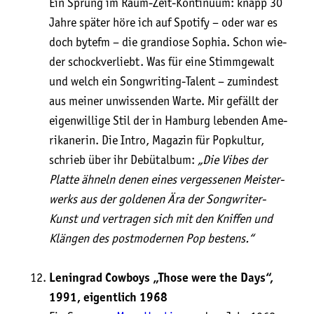
Ein Sprung im Raum-Zeit-Kon­ti­nu­um: knapp 30
Jah­re spä­ter höre ich auf Spo­ti­fy – oder war es
doch bytefm – die gran­dio­se Sophia. Schon wie­
der schock­ver­liebt. Was für eine Stimm­ge­walt
und welch ein Song­wri­ting-Talent – zumin­dest
aus mei­ner unwis­sen­den War­te. Mir gefällt der
eigen­wil­li­ge Stil der in Ham­burg leben­den Ame­
ri­ka­ne­rin. Die Intro, Maga­zin für Pop­kul­tur,
schrieb über ihr Debüt­al­bum:
„Die Vibes der
Plat­te ähneln denen eines ver­ges­se­nen Meis­ter­
werks aus der gol­de­nen Ära der Song­wri­ter-
Kunst und ver­tra­gen sich mit den Knif­fen und
Klän­gen des post­mo­der­nen Pop bestens.“
Lenin­grad Cow­boys „Tho­se were the Days“,
1991, eigent­lich 1968