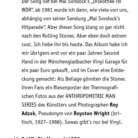
Der Song lief bei Mal Sondock’s „Dis­ko­thek im
WDR“, ab 1981 wur­de ich dann, wie vie­le von uns,
abhän­gig von sei­ner Sen­dung „Mal Sondock’s
Hit­pa­ra­de“. Aber die­ser Song klang so gar nicht
nach den Rol­ling Stones. Aber eben doch extrem
cool. Ich lie­be ihn bis heu­te. Das Album habe ich
mir übri­gens erst vor ein paar Jah­ren Second
Hand in der Mön­chen­glad­ba­cher Vinyl Gara­ge für
ein paar Euro gekauft, und im Cover eine Ent­de­
ckung gemacht: Als Bei­la­ge gönn­ten die Stones
ihren Fans ein Rie­sen­pos­ter der Ther­mo­gra­fi­
schen Fotos aus der ANTHROPOMETRIC MAN
SERIES des Künst­lers und Pho­to­gra­phen
Roy
Adzak
, Pseud­onym von
Roy­s­ton Wright
(bri­
tisch, 1927–1988). Sowas gibt’s nur bei Vinyl.