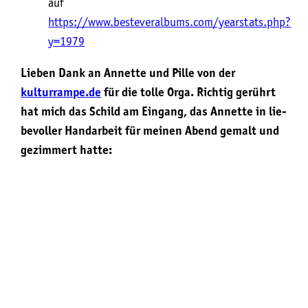
auf
https://www.besteveralbums.com/yearstats.php?
y=1979
Lie­ben Dank an Annet­te und Pil­le von der
kulturrampe.de
für die tol­le Orga. Rich­tig gerührt
hat mich das Schild am Ein­gang, das Annet­te in lie­
be­vol­ler Hand­ar­beit für meinen Abend gemalt und
gezim­mert hatte: