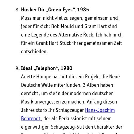
Hüs­ker Dü „Green Eyes“, 1985
Muss man nicht viel zu sagen, gemein­sam und
jeder für sich: Bob Mould und Grant Hart sind
eine Legen­de des Alter­na­ti­ve Rock. Ich hab mich
für ein Grant Hart Stück ihrer gemein­sa­men Zeit
entschieden.
Ide­al „Tele­phon“, 1980
Anet­te Hum­pe hat mit die­sem Pro­jekt die Neue
Deut­sche Wel­le mit­er­fun­den. 3 Alben haben
gereicht, um sie in der moder­nen deut­schen
Musik unver­ges­sen zu machen. Anfang die­sen
Jah­res starb Ihr Schlag­zeu­ger
Hans-Joa­chim
Beh­rendt
, der als Per­kus­sio­nist mit sei­nem
eigen­wil­li­gen Schlag­zeug-Stil den Cha­rak­ter der