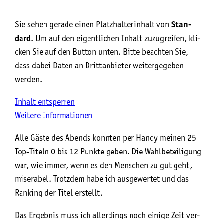
Sie sehen gera­de einen Platz­hal­ter­in­halt von
Stan­
dard
. Um auf den eigent­li­chen Inhalt zuzu­grei­fen, kli­
cken Sie auf den But­ton unten. Bit­te beach­ten Sie,
dass dabei Daten an Dritt­an­bie­ter wei­ter­ge­ge­ben
werden.
Inhalt ent­sper­ren
Wei­te­re Infor­ma­tio­nen
Alle Gäs­te des Abends konn­ten per Han­dy meinen 25
Top-Titeln 0 bis 12 Punk­te geben. Die Wahl­be­tei­li­gung
war, wie immer, wenn es den Men­schen zu gut geht,
mise­ra­bel. Trotz­dem habe ich aus­ge­wer­tet und das
Ran­king der Titel erstellt.
Das Ergeb­nis muss ich aller­dings noch eini­ge Zeit ver­