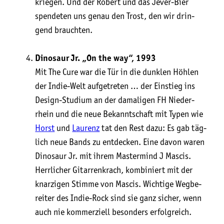
krie­gen. Und der Robert und das Jever-Bier
spen­de­ten uns genau den Trost, den wir drin­
gend brauchten.
Dino­saur Jr. „On the way“, 1993
Mit The Cure war die Tür in die dunk­len Höh­len
der Indie-Welt auf­ge­tre­ten … der Ein­stieg ins
Design-Stu­di­um an der dama­li­gen FH Nie­der­
rhein und die neue Bekannt­schaft mit Typen wie
Horst
und
Lau­renz
tat den Rest dazu: Es gab täg­
lich neue Bands zu ent­de­cken. Eine davon waren
Dino­saur Jr. mit ihrem Mas­ter­mind J Mascis.
Herr­li­cher Gitar­ren­krach, kom­bi­niert mit der
knar­zi­gen Stim­me von Mascis. Wich­ti­ge Weg­be­
rei­ter des Indie-Rock sind sie ganz sicher, wenn
auch nie kom­mer­zi­ell beson­ders erfolg­reich.