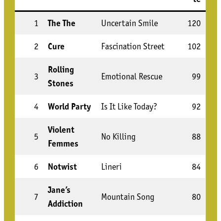
1
The The
Uncer­tain Smile
120
2
Cure
Fasci­na­ti­on Street
102
Rol­ling
3
Emo­tio­nal Rescue
99
Stones
4
World Par­ty
Is It Like Today?
92
Vio­lent
5
No Kil­ling
88
Femmes
6
Notwist
Line­ri
84
Jane’s
7
Moun­tain Song
80
Addic­tion