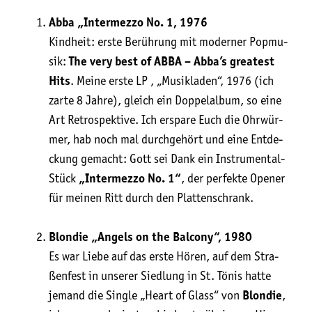
Abba
„Inter­mez­zo No. 1, 1976
Kind­heit: ers­te Berüh­rung mit moder­ner Pop­mu­
sik:
The very best of ABBA – Abba’s grea­test
Hits
. Mei­ne ers­te LP , „Musik­la­den“, 1976 (ich
zar­te 8 Jah­re), gleich ein Dop­pel­al­bum, so eine
Art Retro­spek­ti­ve. Ich erspa­re Euch die Ohr­wür­
mer, hab noch mal durch­ge­hört und eine Ent­de­
ckung gemacht: Gott sei Dank ein Instru­men­tal-
Stück
„Inter­mez­zo No. 1“
, der per­fek­te Ope­ner
für meinen Ritt durch den Plattenschrank.
Blon­die „Angels on the Bal­c­o­ny“, 1980
Es war Lie­be auf das ers­te Hören, auf dem Stra­
ßen­fest in unse­rer Sied­lung in St. Tönis hat­te
jemand die Sin­gle „Heart of Glass“ von
Blon­die
,