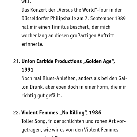
will.
Das Kon­zert der „Ver­sus the World“-Tour in der
Düs­sel­dor­fer Phil­ips­hal­le am 7. Sep­tem­ber 1989
hat mir einen Tin­ni­tus beschert, der mich
wochen­lang an die­sen groß­ar­ti­gen Auf­tritt
erinnerte.
Uni­on Car­bi­de Pro­duc­tions „Gol­den Age“,
1991
Noch mal Blues-Anlei­hen, anders als bei den Gal­
lon Drunk, aber eben doch in einer Form, die mir
rich­tig gut gefällt.
Vio­lent Femmes „No Kil­ling“, 1986
Tol­ler Song, in der schlich­ten und rohen Art vor­
ge­tra­gen, wie wir es von den Vio­lent Femmes