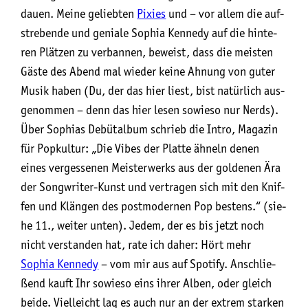
dau­en. Mei­ne gelieb­ten
Pixies
und – vor allem die auf­
stre­ben­de und genia­le Sophia Ken­ne­dy auf die hin­te­
ren Plät­zen zu ver­ban­nen, beweist, dass die meis­ten
Gäs­te des Abend mal wie­der kei­ne Ahnung von guter
Musik haben (Du, der das hier liest, bist natür­lich aus­
ge­nom­men – denn das hier lesen sowie­so nur Nerds).
Über Sophi­as Debüt­al­bum schrieb die Intro, Maga­zin
für Pop­kul­tur: „Die Vibes der Plat­te ähneln denen
eines ver­ges­se­nen Meis­ter­werks aus der gol­de­nen Ära
der Song­wri­ter-Kunst und ver­tra­gen sich mit den Knif­
fen und Klän­gen des post­mo­der­nen Pop bes­tens.“ (sie­
he 11., wei­ter unten). Jedem, der es bis jetzt noch
nicht ver­stan­den hat, rate ich daher: Hört mehr
Sophia Ken­ne­dy
– vom mir aus auf Spo­ti­fy. Anschlie­
ßend kauft Ihr sowie­so eins ihrer Alben, oder gleich
bei­de. Viel­leicht lag es auch nur an der extrem star­ken