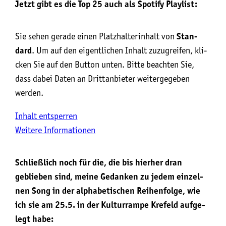
Jetzt gibt es die Top 25 auch als Spo­ti­fy Playlist:
Sie sehen gera­de einen Platz­hal­ter­in­halt von
Stan­
dard
. Um auf den eigent­li­chen Inhalt zuzu­grei­fen, kli­
cken Sie auf den But­ton unten. Bit­te beach­ten Sie,
dass dabei Daten an Dritt­an­bie­ter wei­ter­ge­ge­ben
werden.
Inhalt ent­sper­ren
Wei­te­re Infor­ma­tio­nen
Schließ­lich noch für die, die bis hier­her dran
geblie­ben sind, mei­ne Gedan­ken zu jedem ein­zel­
nen Song in der alpha­be­ti­schen Rei­hen­fol­ge, wie
ich sie am 25.5. in der Kul­tur­ram­pe Kre­feld auf­ge­
legt habe: