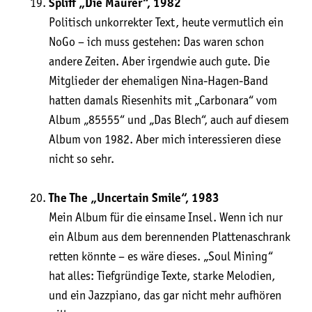
Spliff „Die Mau­rer“, 1982
Poli­tisch unkor­rek­ter Text, heu­te ver­mut­lich ein
NoGo – ich muss geste­hen: Das waren schon
ande­re Zei­ten. Aber irgend­wie auch gute. Die
Mit­glie­der der ehe­ma­li­gen Nina-Hagen-Band
hat­ten damals Rie­sen­hits mit „Car­bo­n­a­ra“ vom
Album „85555“ und „Das Blech“, auch auf die­sem
Album von 1982. Aber mich inter­es­sie­ren die­se
nicht so sehr.
The The „Uncer­tain Smi­le“, 1983
Mein Album für die ein­sa­me Insel. Wenn ich nur
ein Album aus dem beren­nen­den Plat­ten­aschrank
ret­ten könn­te – es wäre die­ses. „Soul Mining“
hat alles: Tief­grün­di­ge Tex­te, star­ke Melo­dien,
und ein Jazz­pia­no, das gar nicht mehr auf­hö­ren