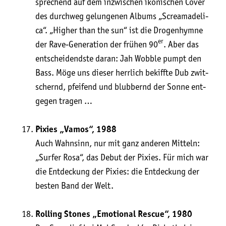
spre­chend auf dem inzwi­schen iko­ni­schen Cover
des durch­weg gelun­ge­nen Albums „Screa­m­ade­li­
ca“. „Hig­her than the sun“ ist die Dro­gen­hym­ne
er
der Rave-Gene­ra­ti­on der frü­hen 90
. Aber das
ent­schei­dends­te dar­an: Jah Wob­ble pumpt den
Bass. Möge uns die­ser herr­lich bekiff­te Dub zwit­
schernd, pfei­fend und blub­bernd der Son­ne ent­
ge­gen tragen …
Pixies „Vamos“, 1988
Auch Wahn­sinn, nur mit ganz ande­ren Mit­teln:
„Sur­fer Rosa“, das Debut der Pixies. Für mich war
die Ent­de­ckung der Pixies: die Ent­de­ckung der
bes­ten Band der Welt.
Rol­ling Stones „Emo­tio­nal Res­cue“, 1980