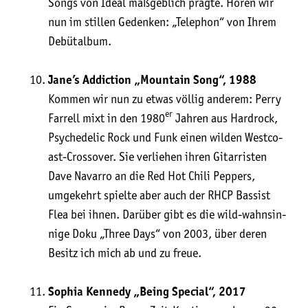
Songs von Ide­al maß­geb­lich präg­te. Hören wir
nun im stil­len Geden­ken: „Tele­phon“ von Ihrem
Debütalbum.
Jane’s Addic­tion „Moun­tain Song“, 1988
Kom­men wir nun zu etwas völ­lig ande­rem: Per­ry
er
Far­rell mixt in den 1980
Jah­ren aus Hard­rock,
Psy­che­de­lic Rock und Funk einen wil­den West­co­
ast-Cross­over. Sie ver­lie­hen ihren Gitar­ris­ten
Dave Navar­ro an die Red Hot Chi­li Pep­pers,
umge­kehrt spiel­te aber auch der RHCP Bas­sist
Flea bei ihnen. Dar­über gibt es die wild-wahn­sin­
ni­ge Doku „Three Days“ von 2003, über deren
Besitz ich mich ab und zu freue.
Sophia Ken­ne­dy „Being Spe­cial“, 2017