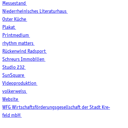
Messestand
Nie­der­rhei­ni­sches Literaturhaus
Oster Küche
Plakat
Printmedium
rhythm matters
Rücken­wind Radsport
Schr­eurs Immobilien
Stu­dio 232
SunSquare
Videoproduktion
volkerweiss
Website
WFG Wirt­schafts­för­de­rungs­ge­sell­schaft der Stadt Kre­
feld mbH