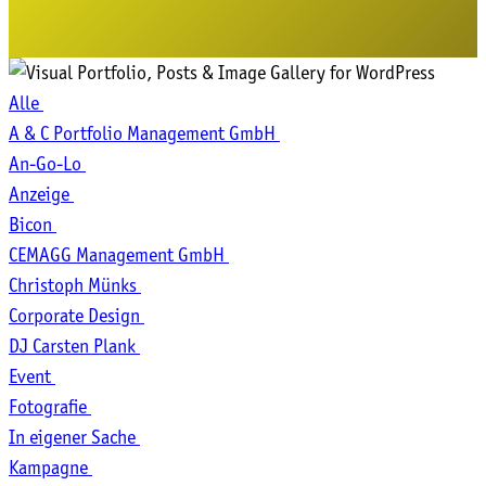
Alle
A & C Port­fo­lio Manage­ment GmbH
An-Go-Lo
Anzeige
Bicon
CEMAGG Manage­ment GmbH
Chris­toph Münks
Cor­po­ra­te Design
DJ Cars­ten Plank
Event
Fotografie
In eige­ner Sache
Kampagne