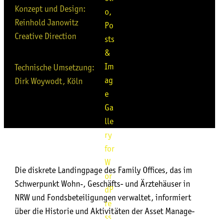
Kon­zept und Design:
Rein­hold Jano­witz
Crea­ti­ve Direction
Tech­ni­sche Umset­zung:
Dirk Woy­wodt, Köln
Die dis­kre­te Landing­pa­ge des Fami­ly Offices, das im
Schwer­punkt Wohn‑, Geschäfts- und Ärz­te­häu­ser in
NRW und Fonds­be­tei­li­gun­gen ver­wal­tet, infor­miert
über die His­to­rie und Akti­vi­tä­ten der Asset Manage­