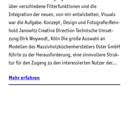
über verschiedene Filterfunktionen und die
Integration der neuen, von mir entwickelten, Visuals
war die Aufgabe. Kon­zept, Design und Foto­gra­fie:Rein­
hold Jano­witz Crea­ti­ve Direction Tech­ni­sche Umset­
zung:Dirk Woy­wodt, Köln Die gro­ße Aus­wahl an
Model­len des Mas­siv­holz­kü­chen­her­stel­lers Oster GmbH
führ­te zu der Her­aus­for­de­rung, eine sinn­vol­le­re Struk­
tur für den Zugang zu den inter­es­sier­ten Nut­zer der…
Mehr
erfahren