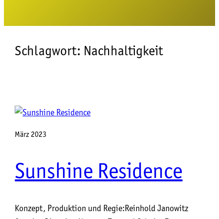
Schlagwort:
Nachhaltigkeit
März 2023
Sunshine Residence
Kon­zept, Pro­duk­ti­on und Regie:Rein­hold Jano­witz