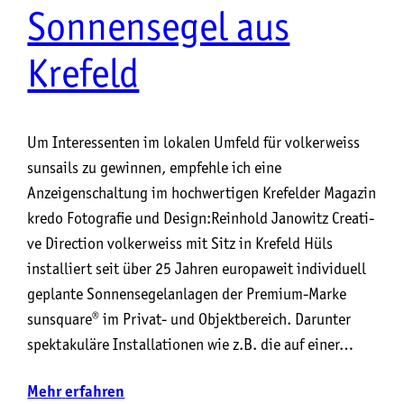
Sonnensegel aus
Krefeld
Um Interessenten im lokalen Umfeld für volkerweiss
sunsails zu gewinnen, empfehle ich eine
Anzeigenschaltung im hochwertigen Krefelder Magazin
kredo Foto­gra­fie und Design:Rein­hold Jano­witz Crea­ti­
ve Direction vol­ker­weiss mit Sitz in Kre­feld Hüls
instal­liert seit über 25 Jah­ren euro­pa­weit indi­vi­du­ell
geplan­te Son­nen­se­gel­an­la­gen der Pre­mi­um-Mar­ke
suns­qua­re® im Pri­vat- und Objekt­be­reich. Dar­un­ter
spek­ta­ku­lä­re Instal­la­tio­nen wie z.B. die auf einer…
Mehr
erfahren