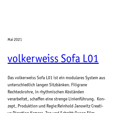
Mai 2021
volkerweiss Sofa L01
Das volkerweiss Sofa L01 ist ein modulares System aus
unterschiedlich langen Sitzbänken. Filigrane
Rechteckrohre, in rhythmischen Abständen
verarbeitet, schaffen eine strenge Linienführung. Kon­
zept, Pro­duk­ti­on und Regie:Rein­hold Jano­witz Crea­ti­
ve Direction Kame­ra, Ton und Schnitt:Zwa­an Film,