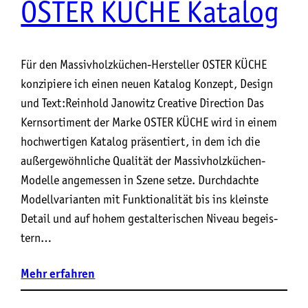
OSTER KÜCHE Katalog
Für den Massivholzküchen-Hersteller OSTER KÜCHE
konzipiere ich einen neuen Katalog Kon­zept, Design
und Text:Rein­hold Jano­witz Crea­ti­ve Direction Das
Kern­sor­ti­ment der Mar­ke OSTER KÜCHE wird in einem
hoch­wer­ti­gen Kata­log prä­sen­tiert, in dem ich die
außer­ge­wöhn­li­che Qua­li­tät der Mas­siv­holz­kü­chen-
Model­le ange­mes­sen in Sze­ne set­ze. Durch­dach­te
Modell­va­ri­an­ten mit Funk­tio­na­li­tät bis ins kleins­te
Detail und auf hohem gestal­te­ri­schen Niveau begeis­
tern…
Mehr
erfahren