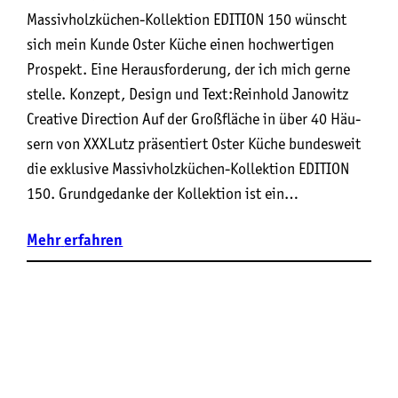
Massivholzküchen-Kollektion EDITION 150 wünscht
sich mein Kunde Oster Küche einen hochwertigen
Prospekt. Eine Herausforderung, der ich mich gerne
stelle. Kon­zept, Design und Text:Rein­hold Jano­witz
Crea­ti­ve Direction Auf der Groß­flä­che in über 40 Häu­
sern von XXXLutz prä­sen­tiert Oster Küche bun­des­weit
die exklu­si­ve Mas­siv­holz­kü­chen-Kol­lek­ti­on EDITION
150. Grund­ge­dan­ke der Kol­lek­ti­on ist ein…
Mehr
erfahren