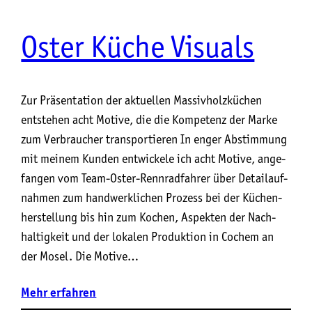
Oster Küche Visuals
Zur Präsentation der aktuellen Massivholzküchen
entstehen acht Motive, die die Kompetenz der Marke
zum Verbraucher transportieren In enger Abstim­mung
mit mei­nem Kun­den ent­wi­cke­le ich acht Moti­ve, ange­
fan­gen vom Team-Oster-Renn­rad­fah­rer über Detail­auf­
nah­men zum hand­werk­li­chen Pro­zess bei der Küchen­
her­stel­lung bis hin zum Kochen, Aspek­ten der Nach­
hal­tig­keit und der loka­len Pro­duk­ti­on in Cochem an
der Mosel. Die Moti­ve…
Mehr
erfahren