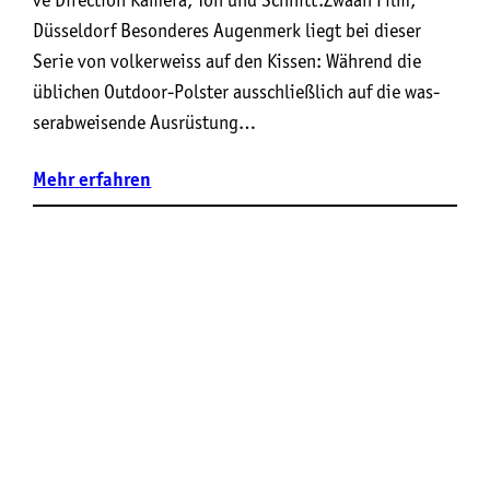
Düsseldorf Beson­de­res Augen­merk liegt bei die­ser
Serie von vol­ker­weiss auf den Kis­sen: Wäh­rend die
übli­chen Out­door-Pols­ter aus­schließ­lich auf die was­
ser­ab­wei­sen­de Aus­rüs­tung…
Mehr
erfahren