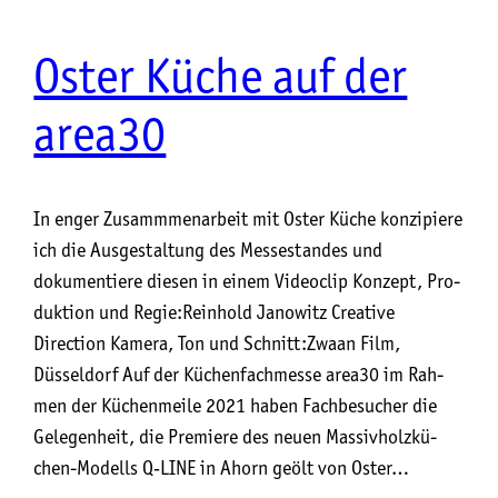
Oster Küche auf der
area30
In enger Zusammmenarbeit mit Oster Küche konzipiere
ich die Ausgestaltung des Messestandes und
dokumentiere diesen in einem Videoclip Kon­zept, Pro­
duk­ti­on und Regie:Rein­hold Jano­witz Crea­ti­ve
Direction Kame­ra, Ton und Schnitt:Zwa­an Film,
Düsseldorf Auf der Küchen­fach­mes­se area30 im Rah­
men der Küchen­mei­le 2021 haben Fach­be­su­cher die
Gele­gen­heit, die Pre­mie­re des neu­en Mas­siv­holz­kü­
chen-Modells Q‑LINE in Ahorn geölt von Oster…