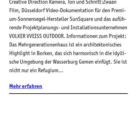
Crea­ti­ve Direction Kame­ra, Ton und Schnitt:Zwa­an
Film, Düsseldorf Video-Doku­men­ta­ti­on für den Pre­mi­
um-Son­nen­se­gel-Her­stel­ler SunS­qua­re und das auf­üh­
ren­de Pro­jekt­pla­nungs- und Instal­la­ti­ons­un­ter­neh­men
VOLKER VVEISS OUTDOOR. Infor­ma­tio­nen zum Projekt:
Das Mehr­ge­ne­ra­tio­nen­haus ist ein archi­tek­to­ni­sches
High­light in Bor­ken, das sich har­mo­nisch in die idyl­li­
sche Umge­bung der Was­ser­burg Gemen ein­fügt. Sie ist
nicht nur ein Refu­gi­um…
Mehr
erfahren